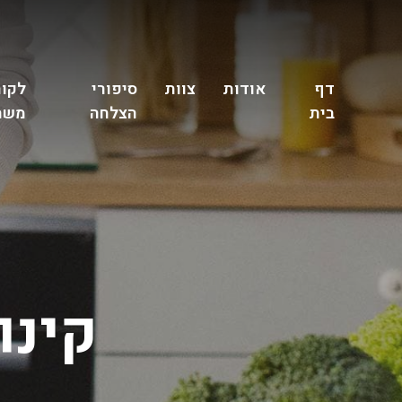
דף
אודות
צוות
סיפורי
לקוח
בית
הצלחה
משת
קינו