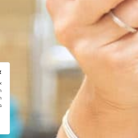
א
ה
ה
ב