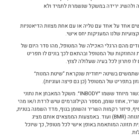
ה ולהשיג ירידה במשקל שנשמרת לתמיד ולא
ים אחד על אחד עם טליה או עם אחת מצוות הדיאטניות
צועיות שלנו המעניקות יחס אישי.
דים מהם הרגלי האכילה של המטופל, מהו סדר היום של
והחוזקות של המטופל ובהתאם לכך בונים לו תפריט
לו פתרון לכל בעיה שעלולה לצוץ.
שתמשים בשיטה ייחודית שנקראת “שיטת המנות”
 בתפריט של המטופל (כן גם פיצה ועוגיות).
כמו כן, אנו נעזרים במכשור מיוחד ששמו ״INBODY״. משקל המאבחן את נתוני
שריר, אחוז שומן, מספר הקילוגרמים שיש לרדת ו/או מהי
ף, פיזור רקמות השריר והשומן בגוף, מדד השמנה בטנית,
מדד שריפת אנרגיה במנוחה (BMR) ועוד. באמצעות הממצאים אותם מציג
ית תזונה המותאמת באופן אישי לכל מטופל, כך שיוכל
ות.