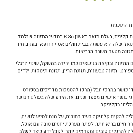
ת התוכנית.
טליה קפלן היא דיאטנית קלינית, בעלת תואר ראשון B.Sc במדעי התזונה שנלמד
אז’ שלה היא עשתה בבית חולים אסף הרופא ובעקבותיו
תזונה מטעם משרד הבריאות.
 התזונה ובקיאה בנושאים כמו ירידה במשקל, שינוי הרגלי
ורט, תזונה טבעונית, תזונת הריון, תזונת תינוקות, ילדים
י כושר במרכז יובל (מרכז להסמכות מדריכים בספורט
ני כושר אישיים מספר שנים. את הידע שלה בעולם הכושר
ליווי בקליניקה.
חליטה טליה להקים קליניקה בעיר רחובות, על מנת לסייע לנשים,
ח חיים בריא יותר, לפתח מערכת יחסים טובה עם אוכל,
ה להרגלים טובים ומקדמים יותר, לקבל ידע כיצד לשלב