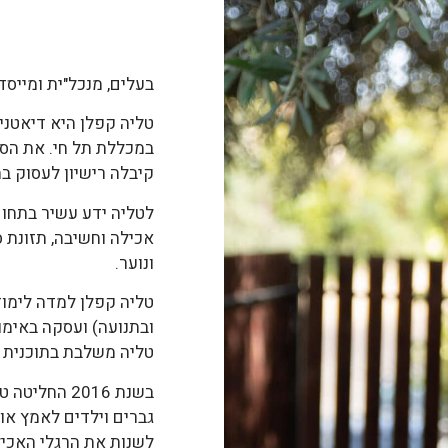
בעלים, מנכל"ית ומייסד
במכללת תל חי. את הסט
קיבלה רישיון לעסוק ב
לטליה ידע עשיר בתחום
אכילה וחשיבה, תזונת ספ
ונוער.
טליה קפלן למדה לימוד
ובתנועה) ועסקה באימו
טליה משלבת בתוכנית ה
בשנת 2016 ה
גברים וילדים לאמץ אור
לשנות את הרגלי האכיל